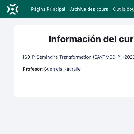
Salta al contenido principal
Página Principal
Archive des cours
Outils po
Información del cu
[S9-P]Séminaire Transformation (EAVTMS9-P) (202
Profesor:
Guerrois Nathalie