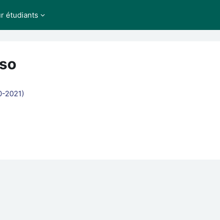
ur étudiants
rso
0-2021)