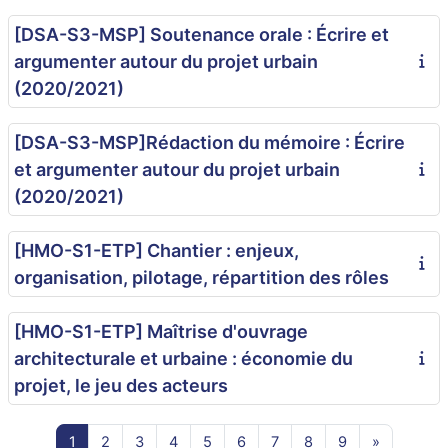
[DSA-S3-MSP] Soutenance orale : Écrire et
argumenter autour du projet urbain
(2020/2021)
[DSA-S3-MSP]Rédaction du mémoire : Écrire
et argumenter autour du projet urbain
(2020/2021)
[HMO-S1-ETP] Chantier : enjeux,
organisation, pilotage, répartition des rôles
[HMO-S1-ETP] Maîtrise d'ouvrage
architecturale et urbaine : économie du
projet, le jeu des acteurs
Page 1
Page 2
Page 3
Page 4
Page 5
Page 6
Page 7
Page 8
Page 9
Page suiv
1
2
3
4
5
6
7
8
9
»