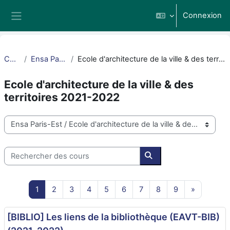
Passer au contenu principal
Connexion
Panneau latéral
Cours
Ensa Paris-Est
Ecole d'architecture de la ville & des territoires 2021-2022
Ecole d'architecture de la ville & des
territoires 2021-2022
Catégories de cours
Rechercher des cours
Rechercher des cours
Page 1
Page 2
Page 3
Page 4
Page 5
Page 6
Page 7
Page 8
Page 9
Page suiv
1
2
3
4
5
6
7
8
9
»
[BIBLIO] Les liens de la bibliothèque (EAVT-BIB)